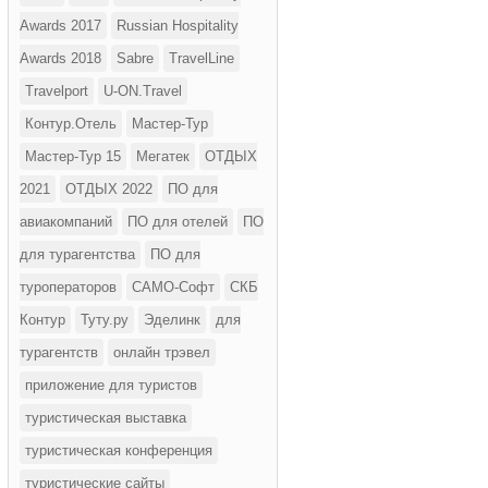
Awards 2017
Russian Hospitality
Awards 2018
Sabre
TravelLine
Travelport
U-ON.Travel
Контур.Отель
Мастер-Тур
Мастер-Тур 15
Мегатек
ОТДЫХ
2021
ОТДЫХ 2022
ПО для
авиакомпаний
ПО для отелей
ПО
для турагентства
ПО для
туроператоров
САМО-Софт
СКБ
Контур
Туту.ру
Эделинк
для
турагентств
онлайн трэвел
приложение для туристов
туристическая выставка
туристическая конференция
туристические сайты