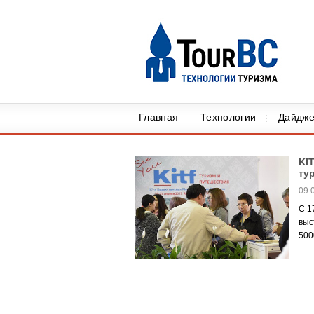
Главная
Технологии
Дайдже
KI
ту
09.
С 1
выс
500