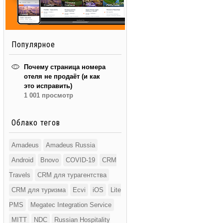
Популярное
Почему страница номера
отеля не продаёт (и как
это исправить)
1 001 просмотр
Облако тегов
Amadeus
Amadeus Russia
Android
Bnovo
COVID-19
CRM
Travels
CRM для турагентства
CRM для туризма
Ecvi
iOS
Lite
PMS
Megatec Integration Service
MITT
NDC
Russian Hospitality