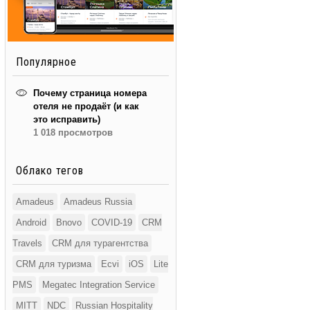
Популярное
Почему страница номера
отеля не продаёт (и как
это исправить)
1 018 просмотров
Облако тегов
Amadeus
Amadeus Russia
Android
Bnovo
COVID-19
CRM
Travels
CRM для турагентства
CRM для туризма
Ecvi
iOS
Lite
PMS
Megatec Integration Service
MITT
NDC
Russian Hospitality