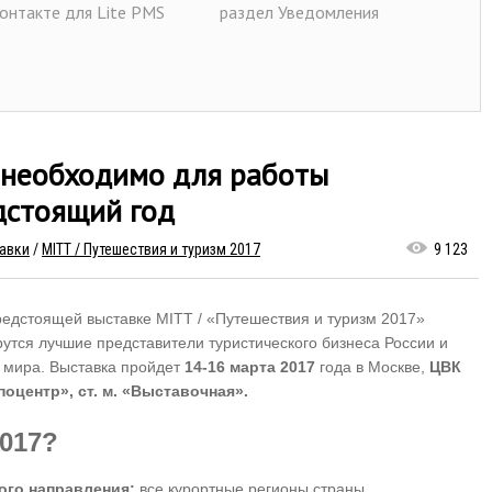
онтакте для Lite PMS
раздел Уведомления
о необходимо для работы
дстоящий год
авки
/
MITT / Путешествия и туризм 2017
9 123
12.2016, 14:51
редстоящей выставке MITT / «Путешествия и туризм 2017»
системе Lite PMS появился
дуль Задачи
утся лучшие представители туристического бизнеса России и
о мира. Выставка пройдет
14-16 марта 2017
года в Москве,
ЦВК
поцентр», ст. м. «Выставочная».
2017?
ого направления:
все курортные регионы страны,