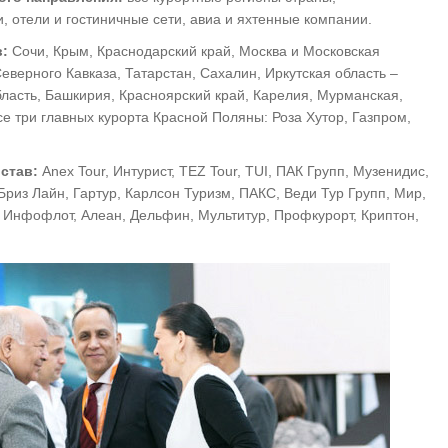
отели и гостиничные сети, авиа и яхтенные компании.
в:
Сочи, Крым, Краснодарский край, Москва и Московская
Северного Кавказа, Татарстан, Сахалин, Иркутская область –
бласть, Башкирия, Красноярский край, Карелия, Мурманская,
все три главных курорта Красной Поляны: Роза Хутор, Газпром,
став:
Anex Tour, Интурист, TEZ Tour, TUI, ПАК Групп, Mузенидис,
 Бриз Лайн, Гартур, Карлсон Туризм, ПАКС, Веди Тур Групп, Мир,
 Инфофлот, Алеан, Дельфин, Мультитур, Профкурорт, Криптон,