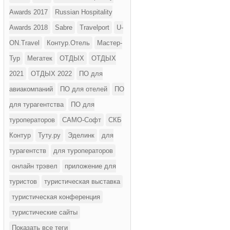
Awards 2017
Russian Hospitality
Awards 2018
Sabre
Travelport
U-
ON.Travel
Контур.Отель
Мастер-
Тур
Мегатек
ОТДЫХ
ОТДЫХ
2021
ОТДЫХ 2022
ПО для
авиакомпаний
ПО для отелей
ПО
для турагентства
ПО для
туроператоров
САМО-Софт
СКБ
Контур
Туту.ру
Эделинк
для
турагентств
для туроператоров
онлайн трэвел
приложение для
туристов
туристическая выставка
туристическая конференция
туристические сайты
Показать все теги