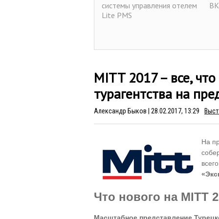
системы управления отелем
ВК
Lite PMS
MITT 2017 – все, чт
турагентства на пре
Александр Быков
| 28.02.2017, 13:29
Выст
23.01.2017, 13:20
19.
Создание резервных копий и
На п
В 
восстановление данных в
мо
собер
Lite PMS
всег
«Экс
Что нового на MITT 
Масштабное представление Турецк