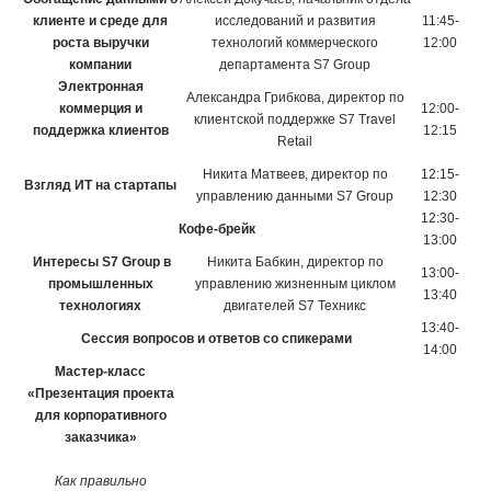
клиенте и среде для
исследований и развития
11:45-
роста выручки
технологий коммерческого
12:00
компании
департамента S7 Group
Электронная
Александра Грибкова, директор по
коммерция и
12:00-
клиентской поддержке S7 Travel
поддержка клиентов
12:15
Retail
Никита Матвеев, директор по
12:15-
Взгляд ИТ на стартапы
управлению данными S7 Group
12:30
12:30-
Кофе-брейк
13:00
Интересы S7 Group в
Никита Бабкин, директор по
13:00-
промышленных
управлению жизненным циклом
13:40
технологиях
двигателей S7 Техникс
13:40-
Сессия вопросов и ответов со спикерами
14:00
Мастер-класс
«Презентация проекта
для корпоративного
заказчика»
Как правильно