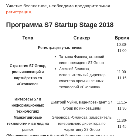
Участие бесплатное, необходима предварительная
регистрация
.
Программа S7 Startup Stage 2018
Тема
Спикер
Время
10:30-
Регистрация участников
11:00
Татьяна Филева, старший
вице-президент S7 Group
Стратегия S7 Group,
Алексей Беляков,
роль инноваций и
11:00-
исполнительный директор
партнёрство со
11:15
кластера промышленных
«Сколково»
технологий «Сколково»
Интересы S7 в
Дмитрий Чуйко, вице-президент S7
11:15-
информационных
Group по инновациям
11:30
технологиях
Маркетинговые
Элеонора Романова, заместитель
11:30-
технологии и взгляд на
генерального директора по
11:45
рынок
маркетингу S7 Group
Обогащение данными о
Алексей Докучаев, начальник отдела