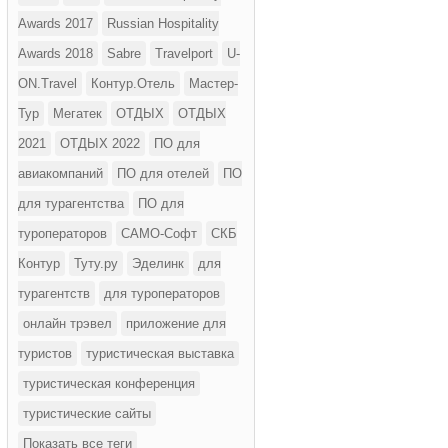
Awards 2017
Russian Hospitality
Awards 2018
Sabre
Travelport
U-
ON.Travel
Контур.Отель
Мастер-
Тур
Мегатек
ОТДЫХ
ОТДЫХ
2021
ОТДЫХ 2022
ПО для
авиакомпаний
ПО для отелей
ПО
для турагентства
ПО для
туроператоров
САМО-Софт
СКБ
Контур
Туту.ру
Эделинк
для
турагентств
для туроператоров
онлайн трэвел
приложение для
туристов
туристическая выставка
туристическая конференция
туристические сайты
Показать все теги