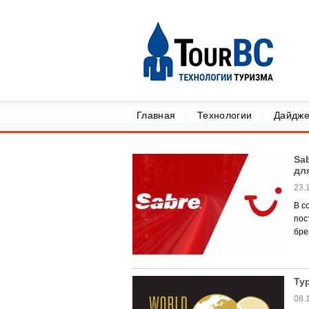
Главная
Технологии
Дайдже
Sa
дл
23.
В с
пос
бре
Ту
08.