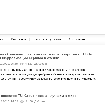
ст
Выставки
Работа в туризме
О проекте
bre объявляет о стратегическом партнерстве с TUI Group
я цифровизации сервиса в отелях
11.2021, 16:58
5 127
Дайджест
оответствии с ним Sabre Hospitality Solutions выступит в качестве
тавщика технологий для дистрибуции и бизнес-партнера гостиничных
ндов группы по всему миру, включая TUI Blue, Robinson и TUI Magic Life...
роператор TUI Group признан лучшим в мире
12.2016, 14:33
9 458
Дайджест