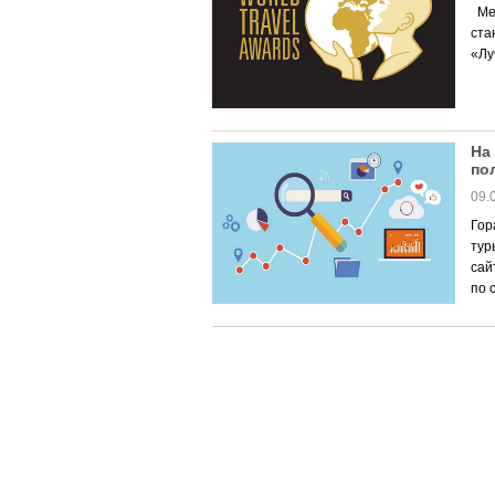
Меж
ста
«Лу
На
по
09.
Гор
тур
сай
по 