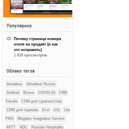
Популярное
Почему страница номера
отеля не продаёт (и как
это исправить)
1 018 просмотров
Облако тегов
Amadeus
Amadeus Russia
Android
Bnovo
COVID-19
CRM
Travels
CRM для турагентства
CRM для туризма
Ecvi
iOS
Lite
PMS
Megatec Integration Service
MITT
NDC
Russian Hospitality