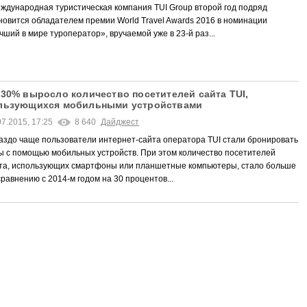
дународная туристическая компания TUI Group второй год подряд
новится обладателем премии World Travel Awards 2016 в номинации
чший в мире туроператор», вручаемой уже в 23-й раз...
 30% выросло количество посетителей сайта TUI,
льзующихся мобильными устройствами
07.2015, 17:25
8 640
Дайджест
аздо чаще пользователи интернет-сайта оператора TUI стали бронировать
ы с помощью мобильных устройств. При этом количество посетителей
та, использующих смартфоны или планшетные компьютеры, стало больше
сравнению с 2014-м годом на 30 процентов...