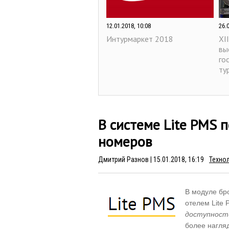
12.01.2018, 10:08
26.
Интурмаркет 2018
XI
вы
го
ту
В системе Lite PMS 
номеров
Дмитрий Разнов
| 15.01.2018, 16:19
Техно
14.12.2016, 10:34
07.
Открыта регистрация
В модуле бр
По
посетителей на выставку
пр
отелем Lite
MITT 2017
доступност
более нагля