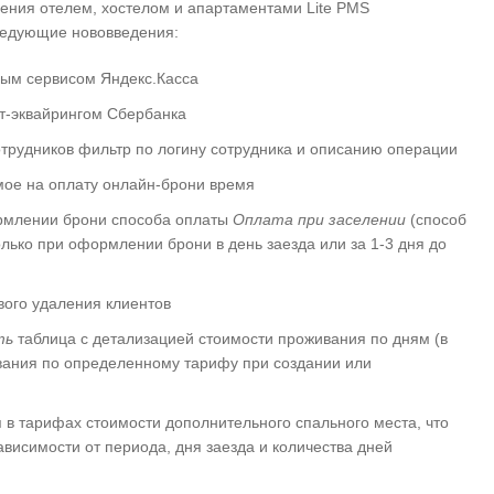
ления отелем, хостелом и апартаментами Lite PMS
ледующие нововведения:
ным сервисом Яндекс.Касса
ет-эквайрингом Сбербанка
трудников фильтр по логину сотрудника и описанию операции
мое на оплату онлайн-брони время
рмлении брони способа оплаты
Оплата при заселении
(способ
лько при оформлении брони в день заезда или за 1-3 дня до
вого удаления клиентов
ть
таблица с детализацией стоимости проживания по дням (в
вания по определенному тарифу при создании или
 в тарифах стоимости дополнительного спального места, что
ависимости от периода, дня заезда и количества дней