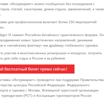
тавке «Интурмаркет» можно пообщаться без посредников с
торов, отелей, санаториев, домов отдыха, авиакомпаний, а также
.
авки для профессионалов включает более 150 мероприятий:
мы.
йдет VI саммит Российско-Китайского туристического форума. Он
продвижения новых туристических направлений, динамике
ов и «китайскому фактору» как драйверу глобального туризма.
ять участие в многочисленных розыгрышах и конкурсах, получить
ь для себя отдых в России и за рубежом.
ыставка «Интурмаркет» проводится при поддержке Правительства
стерства культуры Российской Федерации, Федерального
порта и туризма г. Москвы, Всемирной туристской организации
 туриндустрии (РСТ) и Ассоциации туроператоров России