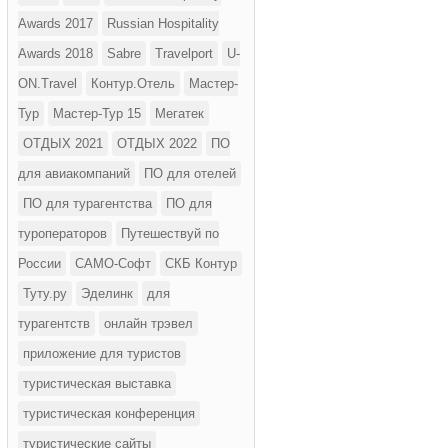
Awards 2017
Russian Hospitality
Awards 2018
Sabre
Travelport
U-
ON.Travel
Контур.Отель
Мастер-
Тур
Мастер-Тур 15
Мегатек
ОТДЫХ 2021
ОТДЫХ 2022
ПО
для авиакомпаний
ПО для отелей
ПО для турагентства
ПО для
туроператоров
Путешествуй по
России
САМО-Софт
СКБ Контур
Туту.ру
Эделинк
для
турагентств
онлайн трэвел
приложение для туристов
туристическая выставка
туристическая конференция
туристические сайты