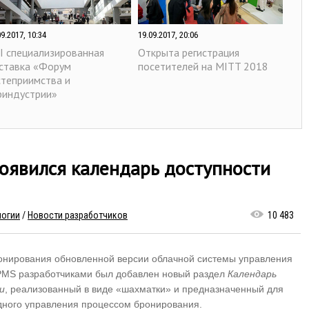
09.2017, 10:34
19.09.2017, 20:06
II специализированная
Открыта регистрация
ставка «Форум
посетителей на MITT 2018
степриимства и
риндустрии»
появился календарь доступности
логии
/
Новости разработчиков
10 483
12.2016, 15:24
онирования обновленной версии облачной системы управления
сещение MITT 2017 без
омо-кода будет платным
 PMS разработчиками был добавлен новый раздел
Календарь
и
, реализованный в виде «шахматки» и предназначенный для
дного управления процессом бронирования.