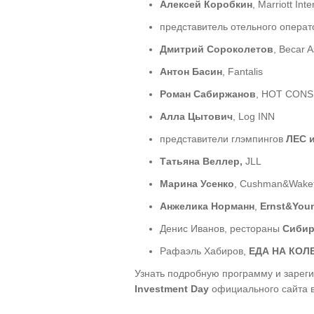
Алексей Коробкин
, Marriott Inte
представитель отельного опера
Дмитрий Сороколетов
, Becar 
Антон Басин
, Fantalis
Роман Сабиржанов
, HOT CON
Алла Цытович
, Log INN
представители глэмпингов
ЛЕС 
Татьяна Веллер,
JLL
Марина Усенко
, Cushman&Wakef
Анжелика Норманн
,
Ernst&You
Денис Иванов, рестораны
Сиби
Рафаэль Хабиров,
ЕДА НА КОЛ
Узнать подробную программу и зарег
Investment Day
официального сайта в