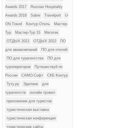
Awards 2017
Russian Hospitality
Awards 2018
Sabre
Travelport
U-
ON.Travel
Контур.Отель
Мастер-
Тур
Мастер-Тур 15
Мегатек
ОТДЫХ 2021
ОТДЫХ 2022
ПО
для авиакомпаний
ПО для отелей
ПО для турагентства
ПО для
туроператоров
Путешествуй по
России
САМО-Софт
СКБ Контур
Туту.ру
Эделинк
для
турагентств
онлайн трэвел
приложение для туристов
туристическая выставка
туристическая конференция
туристические сайты