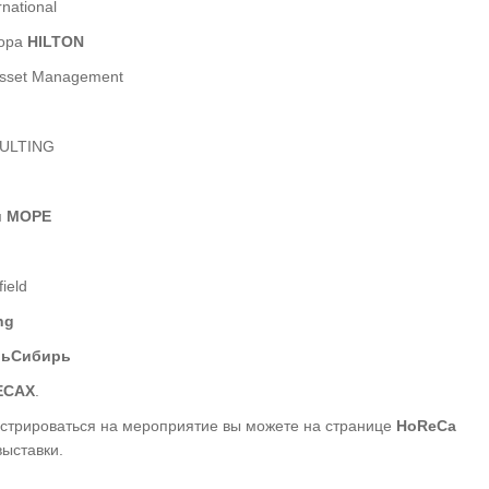
rnational
тора
HILTON
Asset Management
SULTING
и МОРЕ
ield
ng
рьСибирь
ЕСАХ
.
истрироваться на мероприятие вы можете на странице
HoReCa
ыставки.