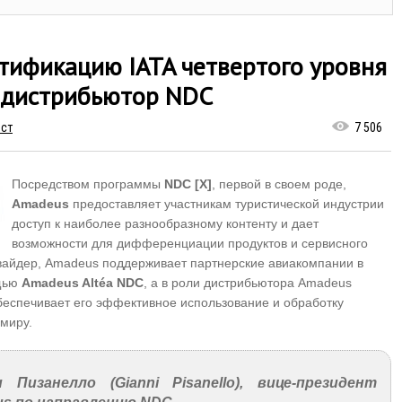
тификацию IATA четвертого уровня
 дистрибьютор NDC
ст
7 506
09.2016, 15:15
авными событиями ОТДЫХ
Посредством программы
NDC [X]
, первой в своем роде,
CE 2016 станут
Amadeus
предоставляет участникам туристической индустрии
нференция ОТДЫХ MICE и
доступ к наиболее разнообразному контенту и дает
адемия гостиничного
возможности для дифференциации продуктов и сервисного
знеса
вайдер, Amadeus поддерживает партнерские авиакомпании в
ощью
Amadeus Altéa NDC
, а в роли дистрибьютора Amadeus
беспечивает его эффективное использование и обработку
 миру.
 Пизанелло (Gianni Pisanello), вице-президент