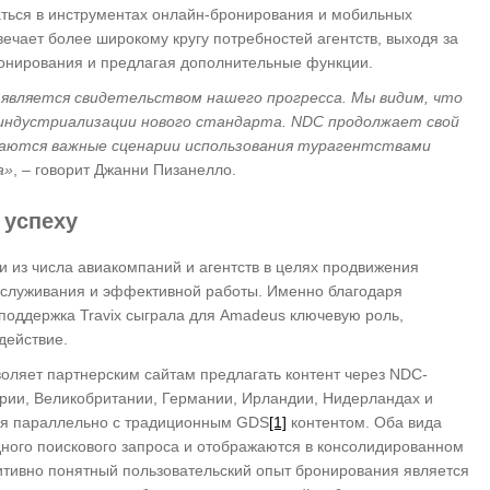
аться в инструментах онлайн-бронирования и мобильных
ечает более широкому кругу потребностей агентств, выходя за
ронирования и предлагая дополнительные функции.
является свидетельством нашего прогресса. Мы видим, что
 индустриализации нового стандарта. NDC продолжает свой
чаются важные сценарии использования турагентствами
а»
, – говорит Джанни Пизанелло.
 успеху
и из числа авиакомпаний и агентств в целях продвижения
обслуживания и эффективной работы. Именно благодаря
поддержка Travix сыграла для Amadeus ключевую роль,
действие.
воляет партнерским сайтам предлагать контент через NDC-
трии, Великобритании, Германии, Ирландии, Нидерландах и
ся параллельно с традиционным GDS
[1]
контентом. Оба вида
ого поискового запроса и отображаются в консолидированном
итивно понятный пользовательский опыт бронирования является