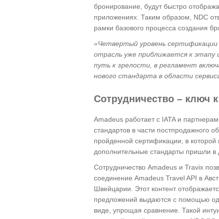
бронирование, будут быстро отображ
приложениях. Таким образом, NDC отв
рамки базового процесса создания б
«Четвертый уровень сертификации 
отрасль уже приближается к этапу
путь к зрелости, в регламент вклю
нового стандарта в области сервис
Сотрудничество – ключ к
Amadeus работает с IATA и партнерам
стандартов в части постпродажного 
пройденной сертификации, в которой 
дополнительные стандарты пришли в 
Сотрудничество Amadeus и Travix поз
соединение Amadeus Travel API в Авс
Швейцарии. Этот контент отображает
предложений выдаются с помощью одн
виде, упрощая сравнение. Такой инту