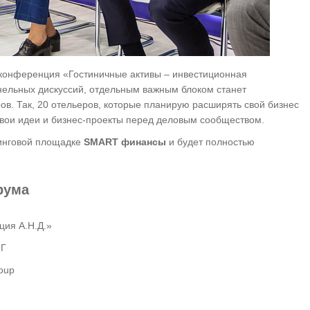
конференция «Гостиничные активы – инвестиционная
ельных дискуссий, отдельным важным блоком станет
ов. Так, 20 отельеров, которые планирую расширять свой бизнес
свои идеи и бизнес-проекты перед деловым сообществом.
нинговой площадке
SMART финансы
и будет полностью
рума
ция А.Н.Д.»
НГ
roup