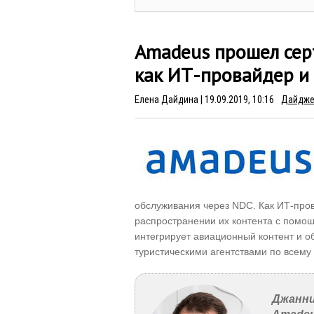
Amadeus прошел сер
как ИТ-провайдер и
Елена Дайдина
| 19.09.2019, 10:16
Дайдже
26.09.2017, 10:34
06.
XIII специализированная
Гл
выставка «Форум
MI
гостеприимства и
Ко
туриндустрии»
Ак
би
обслуживания через NDC. Как ИТ-про
распространении их контента с пом
интегрирует авиационный контент и о
туристическими агентствами по всему
Джанни