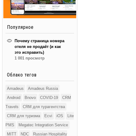
Популярное
Почему страница номера
отеля не продаёт (и как
это исправить)
1 001 просмотр
Облако тегов
Amadeus
Amadeus Russia
Android
Bnovo
COVID-19
CRM
Travels
CRM для турагентства
CRM для туризма
Ecvi
iOS
Lite
PMS
Megatec Integration Service
MITT
NDC
Russian Hospitality