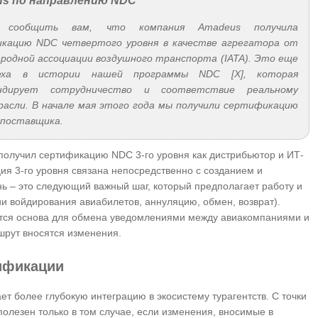
s по направлению NDC
сообщить вам, что компания Amadeus получила
кацию NDC четвертого уровня в качестве агрегатора от
родной ассоциации воздушного транспорта (IATA). Это еще
еха в истории нашей программы NDC [X], которая
андирует сотрудничество и соответствие реальному
асли. В начале мая этого года мы получили сертификацию
-поставщика.
получил сертификацию NDC 3-го уровня как дистрибьютор и ИТ-
ция 3-го уровня связана непосредственно с созданием и
ь – это следующий важный шаг, который предполагает работу и
и войдирования авиабилетов, аннуляцию, обмен, возврат).
ается основа для обмена уведомлениями между авиакомпаниями и
ршрут вносятся изменения.
ификации
т более глубокую интеграцию в экосистему турагентств. С точки
полезен только в том случае, если изменения, вносимые в