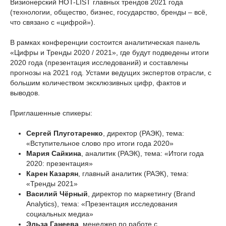
Визионерский HOT-LIST главных трендов 2021 года
(технологии, общество, бизнес, государство, бренды – всё,
что связано с «цифрой»).
В рамках конференции состоится аналитическая панель
«Цифры и Тренды 2020 / 2021», где будут подведены итоги
2020 года (презентация исследований) и составлены
прогнозы на 2021 год. Устами ведущих экспертов отрасли, с
большим количеством эксклюзивных цифр, фактов и
выводов.
Приглашенные спикеры:
Сергей Плуготаренко
, директор (РАЭК), тема:
«Вступительное слово про итоги года 2020»
Мария Сайкина
, аналитик (РАЭК), тема: «Итоги года
2020: презентация»
Карен Казарян
, главный аналитик (РАЭК), тема:
«Тренды 2021»
Василий Чёрный
, директор по маркетингу (Brand
Analytics), тема: «Презентация исследования
социальных медиа»
Эльза Ганеева
, менеджер по работе с