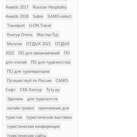
Awards 2017
Russian Hospitality
Awards 2018
Sabre
SAMO-select
Travelport
U-ON.Travel
Контур.Отель
Мастер-Тур
Мегатек
ОТДЫХ 2021
ОТДЫХ
2022
ПО для авиакомпаний
ПО
для отелей
ПО для турагентства
ПО для туроператоров
Путешествуй по России
САМО-
Софт
СКБ Контур
Туту.ру
Эделинк
для турагентств
онлайн трэвел
приложение для
туристов
туристическая выставка
туристическая конференция
туристические сайты