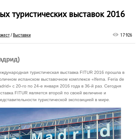
х туристических выставок 2016
джест
/
Выставки
17 926
12.2016, 14:51
мпания Travelport
Мадрид)
пустила новую версию
иложения Smartpoint
ждународная туристическая выставка FITUR 2016 прошла в
оличном испанском выставочном комплексе «Ifema. Feria de
drid» с 20-го по 24-е января 2016 года в 36-й раз. Сегодня
ставка FITUR является второй по своей величине и
едставительности туристической экспозицией в мире.