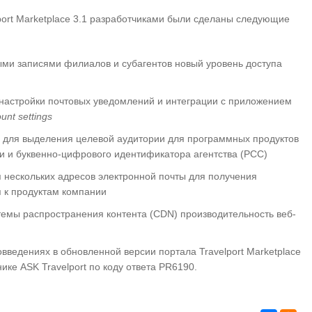
port Marketplace 3.1 разработчиками были сделаны следующие
ыми записями филиалов и субагентов новый уровень доступа
настройки почтовых уведомлений и интеграции с приложением
ount
settings
а для выделения целевой аудитории для программных продуктов
и и буквенно-цифрового идентификатора агентства (PCC)
 нескольких адресов электронной почты для получения
п к продуктам компании
темы распространения контента (CDN) производительность веб-
ведениях в обновленной версии портала Travelport Marketplace
ике ASK Travelport по коду ответа PR6190.