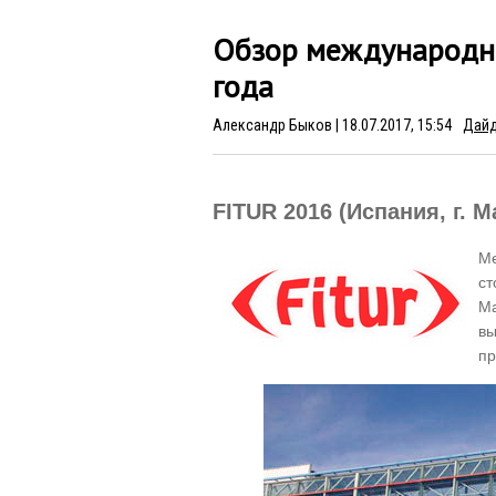
Обзор международны
года
Александр Быков
| 18.07.2017, 15:54
Дай
31.01.2017, 11:57
07.
Travelport запустил
Ко
FITUR 2016 (Испания, г. 
обновленную версию онлайн-
вы
сервиса Travelport
пр
Ме
Marketplace 2.7
ст
Ma
вы
пр