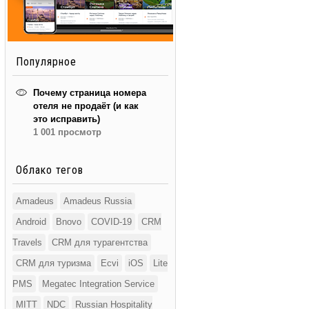
Популярное
Почему страница номера
отеля не продаёт (и как
это исправить)
1 001 просмотр
Облако тегов
Amadeus
Amadeus Russia
Android
Bnovo
COVID-19
CRM
Travels
CRM для турагентства
CRM для туризма
Ecvi
iOS
Lite
PMS
Megatec Integration Service
MITT
NDC
Russian Hospitality