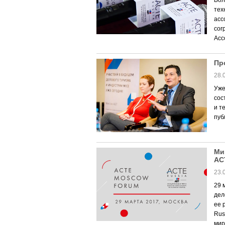
Бол
тех
асс
cor
Асс
Пр
28.
Уже
сос
и т
пуб
Ми
AC
23.
29 
дел
ее 
Rus
мир