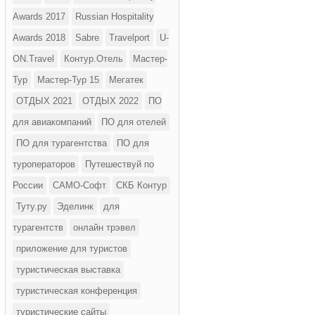
Awards 2017
Russian Hospitality
Awards 2018
Sabre
Travelport
U-
ON.Travel
Контур.Отель
Мастер-
Тур
Мастер-Тур 15
Мегатек
ОТДЫХ 2021
ОТДЫХ 2022
ПО
для авиакомпаний
ПО для отелей
ПО для турагентства
ПО для
туроператоров
Путешествуй по
России
САМО-Софт
СКБ Контур
Туту.ру
Эделинк
для
турагентств
онлайн трэвел
приложение для туристов
туристическая выставка
туристическая конференция
туристические сайты