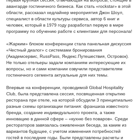
авангарде гостиничного бизнеса. Как стать «rockstar» в этой
области, рассказал хедлайнер мероприятия Джон Шоул,
специалист в области культуры сервиса, автор 6 книг и
человек, который в 1979 году разработал первую в мире
программу по обучению работе с клиентами для персонала!
«Жарким» блоком конференции стала панельная дискуссия
«Честный диалог» с системами бронирования
(Академсервис, RussPass, Яндекс.Путешествия, Островок).
Не только отельеры задали компаниям интересующие их
вопросы, но и сами компании озвучили представителям
гостиничного сегмента актуальные для них темы.
Впервые на конференции, проводимой Global Hospitality
Club, была представлена сессия, посвященная открытию
ресторана при отеле, на которой обсудили 3 принципиально
разные схемы организации питания: франшиза известного
бренда, создание индивидуального проекта, а также
инновацию в данной сфере – «кухню без поваров». Среди
рестораторов завязалась оживленная беседа, за каким из
вариантов будущее, с учетом изменения потребностей
гостей в последние годы. Были представлены расчеты и