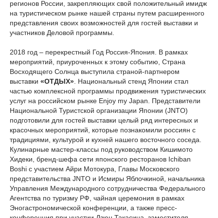
регионов России, закрепляющих свой положительный имидж
на туристическом рынке нашей страны путем расширенного
представления своих возможностей для гостей выставки и
участников Деловой программы.
2018 год – перекрестный Год Россия-Япония. В рамках
мероприятий, приуроченных к этому событию, Страна
Восходящего Солнца выступила страной-партнером
выставки
«ОТДЫХ»
. Национальный стенд Японии стал
частью комплексной программы продвижения туристических
услуг на российском рынке Enjoy my Japan. Представители
Национальной Туристской организации Японии (JNTO)
подготовили для гостей выставки целый ряд интересных и
красочных мероприятий, которые познакомили россиян с
традициями, культурой и кухней нашего восточного соседа.
Кулинарные мастер-классы под руководством Кишимото
Хидеки, бренд-шефа сети японского ресторанов Ichiban
Boshi с участием Айри Мотокура, Главы Московского
представительства JNTO и Исмиры Яблочкиной, начальника
Управления Международного сотрудничества Федерального
Агентства по туризму РФ, чайная церемония в рамках
Эногастрономической конференции, а также пресс-
конференция при участии Дзюн Такасина, заместителя