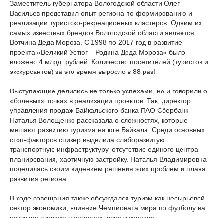
Заместитель губернатора Вологодской области Олег
Васильев представил опыт региона по формированию и
реализации туристско-рекреационных кластеров. Одним из
самых известных брендов Вологодской области является
Вотчина Деда Мороза. С 1998 по 2017 год в развитие
проекта «Великий Устюг – Родина Деда Мороза» было
вложено 4 млрд. рублей. Количество посетителей (туристов и
экскурсантов) за это время выросло в 88 раз!
Выступающие делились не только успехами, но и говорили о
«болевых» точках в реализации проектов. Так, директор
управления продаж Байкальского банка ПАО Сбербанк
Наталья Волощенко рассказала о сложностях, которые
мешают развитию туризма на юге Байкала. Среди основных
стоп-факторов спикер выделила слаборазвитую
транспортную инфраструктуру, отсутствие единого центра
планирования, хаотичную застройку. Наталья Владимировна
поделилась своим видением решения этих проблем и плана
развития региона.
В ходе совещания также обсуждался туризм как несырьевой
сектор экономики, влияние Чемпионата мира по футболу на
развитие туризма в регионах, использование