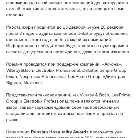
сформировало свой список рекомендаций для сотрудников
отелей, отметив как положительные, так и отрицательные
стороны.
Работа жюри продлится до 13 декабря. А уже 28 декабря
после 2 недель аудита компанией Deloitte будут объявлены
финалисты этого года, по 5 в каждой из номинаций.
Информация о победителях будет храниться аудиторами в
секрете до церемонии награждения, даже от организаторов.
Премия проводится при поддержке компаний: «Аскона»,
Villeroy&Boch, Electrolux Professional, Deloitte, Simple Group,
Evian, Nespresso Professional, LeePrime Group, «Диметра»,
Signum, Maxilaser.
Представители таких компаний, как Villeroy & Boch, LeePrime
Group и Electrolux Professional, тоже являются членами
жюри, так как зарекомендовали себя как превосходных
специалистов, авторитет которых незыблем и признан на
рынке.
Церемония
Russian Hospitality Awards
проводится уже
восьмой год. Количество участников в 2021 году составило