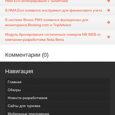
HMA Ecvi интегрировали с SendPulse
В HMA Ecvi появился инструмент для финансового учета
В системе Bnovo PMS появился функционал для
мониторинга Booking.com и TripAdvisor
Модуль бронирования гостиничных номеров NB WEB от
компании-разработчика Nota Bena
Комментарии (0)
Навигация
Главная
Обзоры
Новости разработчиков
Сайты для туризма
Мобильные приложения