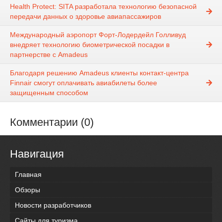
Health Protect: SITA разработала технологию безопасной
передачи данных о здоровье авиапассажиров
Международный аэропорт Форт-Лодердейл Голливуд
внедряет технологию биометрической посадки в
партнерстве с Amadeus
Благодаря решению Amadeus клиенты контакт-центра
Finnair смогут оплачивать авиабилеты более
защищенным способом
Комментарии (0)
Навигация
Главная
Обзоры
Новости разработчиков
Сайты для туризма