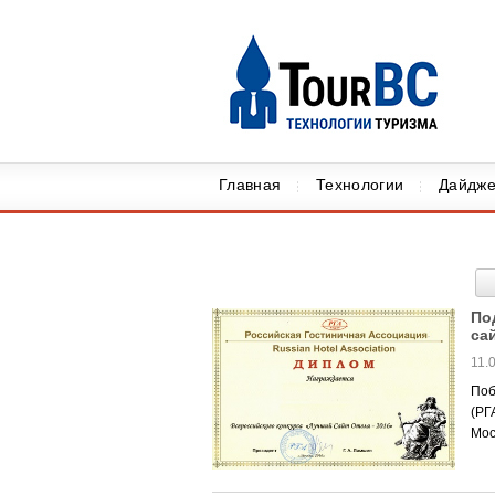
Главная
Технологии
Дайдже
По
са
11.
Поб
(РГ
Моск