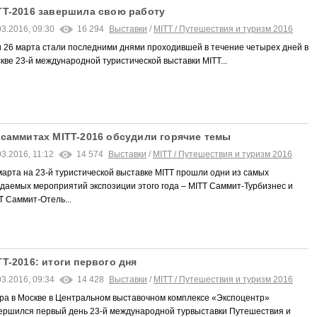
TT-2016 завершила свою работу
03.2016, 09:30
16 294
Выставки
/
MITT / Путешествия и туризм 2016
и 26 марта стали последними днями проходившей в течение четырех дней в
кве 23-й международной туристической выставки MITT...
 саммитах MITT-2016 обсудили горячие темы
03.2016, 11:12
14 574
Выставки
/
MITT / Путешествия и туризм 2016
марта на 23-й туристической выставке MITT прошли одни из самых
даемых мероприятий экспозиции этого года – MITT Саммит-Турбизнес и
T Саммит-Отель...
TT-2016: итоги первого дня
03.2016, 09:34
14 428
Выставки
/
MITT / Путешествия и туризм 2016
ра в Москве в Центральном выставочном комплексе «Экспоцентр»
ершился первый день 23-й международной турвыставки Путешествия и