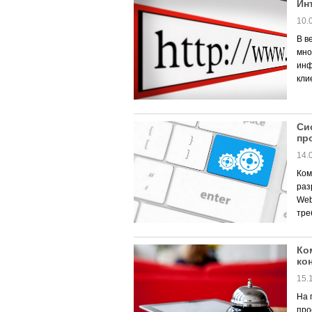
Ин
10.
В в
мно
инф
кли
Си
пр
14.
Ком
раз
Web
тре
Ко
ко
15.
На 
про