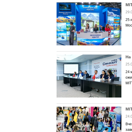
MI
29.
25 
Мос
На
25.
24 
ожи
MIT
MI
24.
Вче
зав