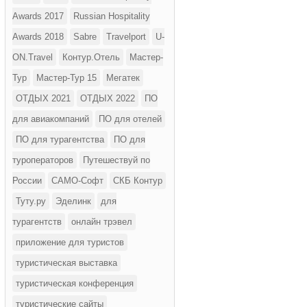
Awards 2017
Russian Hospitality
Awards 2018
Sabre
Travelport
U-
ON.Travel
Контур.Отель
Мастер-
Тур
Мастер-Тур 15
Мегатек
ОТДЫХ 2021
ОТДЫХ 2022
ПО
для авиакомпаний
ПО для отелей
ПО для турагентства
ПО для
туроператоров
Путешествуй по
России
САМО-Софт
СКБ Контур
Туту.ру
Эделинк
для
турагентств
онлайн трэвел
приложение для туристов
туристическая выставка
туристическая конференция
туристические сайты