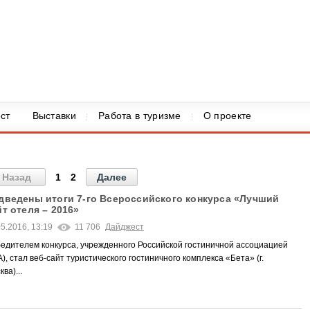
ст
Выставки
Работа в туризме
О проекте
Назад
1
2
Далее
дведены итоги 7-го Всероссийского конкурса «Лучший
йт отеля – 2016»
05.2016, 13:19
11 706
Дайджест
едителем конкурса, учрежденного Российской гостиничной ассоциацией
А), стал веб-сайт туристического гостиничного комплекса «Бета» (г.
ва)...