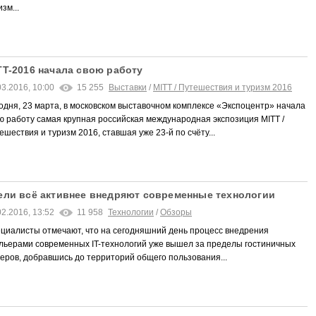
зм...
TT-2016 начала свою работу
03.2016, 10:00
15 255
Выставки
/
MITT / Путешествия и туризм 2016
одня, 23 марта, в московском выставочном комплексе «Экспоцентр» начала
ю работу самая крупная российская международная экспозиция MITT /
ешествия и туризм 2016, ставшая уже 23-й по счёту...
ели всё активнее внедряют современные технологии
02.2016, 13:52
11 958
Технологии
/
Обзоры
циалисты отмечают, что на сегодняшний день процесс внедрения
льерами современных IT-технологий уже вышел за пределы гостиничных
еров, добравшись до территорий общего пользования...