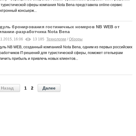
 туристической сферы компания Nota Bena представила online-сервис
ктронный консьерж...
дуль бронирования гостиничных номеров NB WEB от
мпании-разработчика Nota Bena
11.2015, 16:06
13 185
Технологии
/
Обзоры
уль NB WEB, созданный компанией Nota Bena, одним из первых российских
работчиков IT-решений для туристической сферы, поможет отельерам
личить прибыль и привлечь новых клиентов...
Назад
1
2
Далее