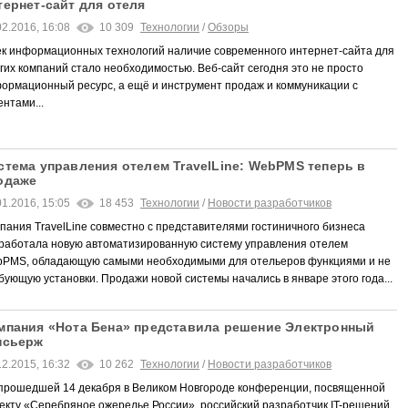
тернет-сайт для отеля
02.2016, 16:08
10 309
Технологии
/
Обзоры
ек информационных технологий наличие современного интернет-сайта для
гих компаний стало необходимостью. Веб-сайт сегодня это не просто
ормационный ресурс, а ещё и инструмент продаж и коммуникации с
ентами...
стема управления отелем TravelLine: WebPMS теперь в
одаже
01.2016, 15:05
18 453
Технологии
/
Новости разработчиков
пания TravelLine совместно с представителями гостиничного бизнеса
работала новую автоматизированную систему управления отелем
PMS, обладающую самыми необходимыми для отельеров функциями и не
бующую установки. Продажи новой системы начались в январе этого года...
мпания «Нота Бена» представила решение Электронный
нсьерж
12.2015, 16:32
10 262
Технологии
/
Новости разработчиков
прошедшей 14 декабря в Великом Новгороде конференции, посвященной
екту «Серебряное ожерелье России», российский разработчик IT-решений