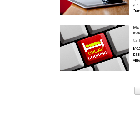
для
Эле
Мо
ко
02.
Мод
раз
уве