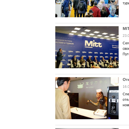
тури
MI
23.
Сег
сво
Пут
От
16.
Спе
оте
ном