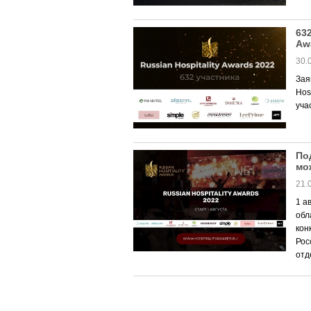
63
Aw
30.
Зая
Hos
уча
По
мо
21.
1 а
обл
кон
Рос
отд