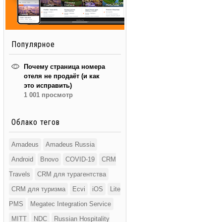
Популярное
Почему страница номера
отеля не продаёт (и как
это исправить)
1 001 просмотр
Облако тегов
Amadeus
Amadeus Russia
Android
Bnovo
COVID-19
CRM
Travels
CRM для турагентства
CRM для туризма
Ecvi
iOS
Lite
PMS
Megatec Integration Service
MITT
NDC
Russian Hospitality