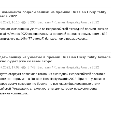
2 номинанта подали заявки на премию Russian Hospitality
ards 2022
08.2022, 16:10
3 236
Выставки
/
Russian Hospitality Awards 2022
вочная кампания на участие во Всероссийской ежегодной премии Russian
pitality Awards 2022 завершилась на прошлой неделе с результатом в 632
стника, что на 14% (77 отелей) больше, чем в предыдущем...
дать заявку на участие в премии Russian Hospitality Awards
жно будет уже совсем скоро
07.2022, 17:02
3 748
Выставки
/
Russian Hospitality Awards 2022
вгуста стартует заявочная кампания ежегодной Всероссийской премии в
асти гостеприимства Russian Hospitality Awards 2022. Принять участие в
курсе смогут совершенно бесплатно все классифицированные отели
сийской Федерации, а также хостелы, для которых предусмотрена
ельная номинация...