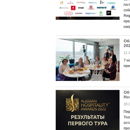
гос
соб
Reg
пре
наг
Об
20
11.
7 н
при
Об
Hos
30.
Пер
Tru
ост
про