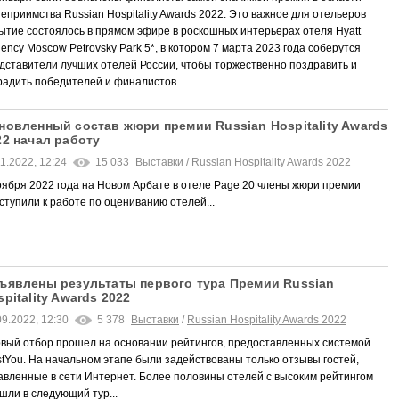
теприимства Russian Hospitality Awards 2022. Это важное для отельеров
ытие состоялось в прямом эфире в роскошных интерьерах отеля Hyatt
ency Moscow Petrovsky Park 5*, в котором 7 марта 2023 года соберутся
дставители лучших отелей России, чтобы торжественно поздравить и
радить победителей и финалистов...
новленный состав жюри премии Russian Hospitality Awards
22 начал работу
11.2022, 12:24
15 033
Выставки
/
Russian Hospitality Awards 2022
оября 2022 года на Новом Арбате в отеле Page 20 члены жюри премии
ступили к работе по оцениванию отелей...
ъявлены результаты первого тура Премии Russian
pitality Awards 2022
09.2022, 12:30
5 378
Выставки
/
Russian Hospitality Awards 2022
вый отбор прошел на основании рейтингов, предоставленных системой
stYou. На начальном этапе были задействованы только отзывы гостей,
авленные в сети Интернет. Более половины отелей с высоким рейтингом
шли в следующий тур...