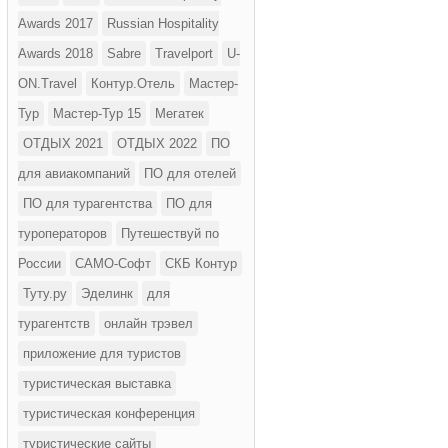
Awards 2017
Russian Hospitality
Awards 2018
Sabre
Travelport
U-
ON.Travel
Контур.Отель
Мастер-
Тур
Мастер-Тур 15
Мегатек
ОТДЫХ 2021
ОТДЫХ 2022
ПО
для авиакомпаний
ПО для отелей
ПО для турагентства
ПО для
туроператоров
Путешествуй по
России
САМО-Софт
СКБ Контур
Туту.ру
Эделинк
для
турагентств
онлайн трэвел
приложение для туристов
туристическая выставка
туристическая конференция
туристические сайты