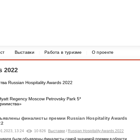
ст
Выставки
Работа в туризме
О проекте
s 2022
ва Russian Hospitality Awards 2022
Hyatt Regency Moscow Petrovsky Park 5*
риимства»
ъявлены финалисты премии Russian Hospitality Awards
22
01.2023, 13:24
10 826
Выставки
/
Russian Hospitality Awards 2022
января были объявлены финалисты самой значимой премии в области